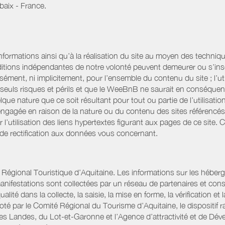
baix - France.
informations ainsi qu’à la réalisation du site au moyen des techniqu
itions indépendantes de notre volonté peuvent demeurer ou s’ins
ssément, ni implicitement, pour l’ensemble du contenu du site ; l’uti
es seuls risques et périls et que le WeeBnB ne saurait en conséquen
elque nature que ce soit résultant pour tout ou partie de l’utilisat
engagée en raison de la nature ou du contenu des sites référencé
l’utilisation des liens hypertextes figurant aux pages de ce site. 
 de rectification aux données vous concernant.
gional Touristique d’Aquitaine. Les informations sur les hébergemen
t manifestations sont collectées par un réseau de partenaires et c
é dans la collecte, la saisie, la mise en forme, la vérification et 
iloté par le Comité Régional du Tourisme d’Aquitaine, le disposit
es Landes, du Lot-et-Garonne et l’Agence d’attractivité et de D