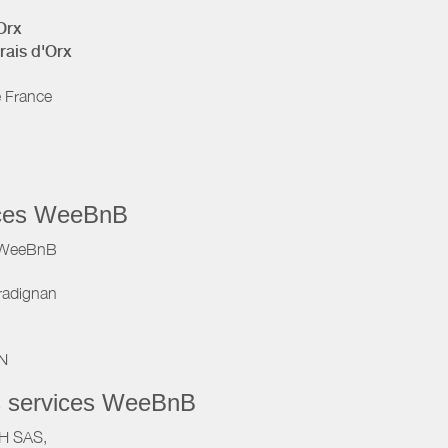
Orx
rais d'Orx
e France
vices WeeBnB
e WeeBnB
radignan
IN
s services WeeBnB
VH SAS,