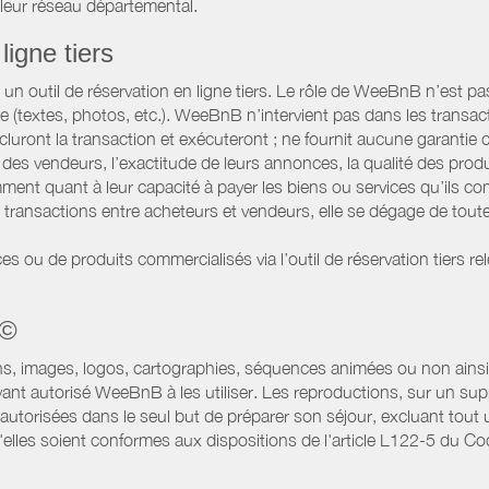
 leur réseau départemental.
ligne tiers
 outil de réservation en ligne tiers. Le rôle de WeeBnB n’est pas c
te (textes, photos, etc.). WeeBnB n’intervient pas dans les transac
luront la transaction et exécuteront ; ne fournit aucune garantie
es vendeurs, l’exactitude de leurs annonces, la qualité des prod
ment quant à leur capacité à payer les biens ou services qu’ils 
transactions entre acheteurs et vendeurs, elle se dégage de toute
es ou de produits commercialisés via l’outil de réservation tiers re
 ©
ns, images, logos, cartographies, séquences animées ou non ainsi 
ant autorisé WeeBnB à les utiliser. Les reproductions, sur un supp
utorisées dans le seul but de préparer son séjour, excluant tout u
lles soient conformes aux dispositions de l'article L122-5 du Code