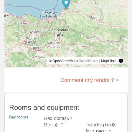
© OpenStreetMap Contributors |
MapLibre
Comment m'y rendre ? >
Rooms and equipment
Bedrooms
Bedroom(s): 4
Bed(s):
0
including bed(s)
for 1 pers.: 4