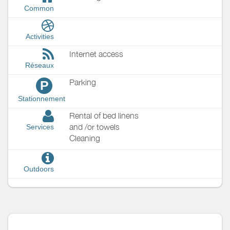
Common
Activities
Internet access
Réseaux
Parking
P
Stationnement
Rental of bed linens
and /or towels
Services
Cleaning
Outdoors