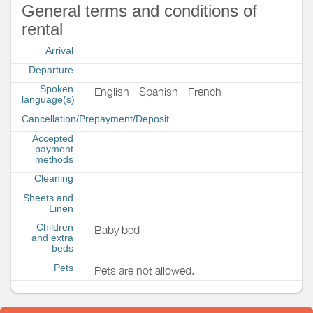
General terms and conditions of
rental
Arrival
Departure
Spoken
English
Spanish
French
language(s)
Cancellation/Prepayment/Deposit
Accepted
payment
methods
Cleaning
Sheets and
Linen
Children
Baby bed
and extra
beds
Pets
Pets are not allowed.