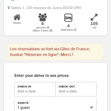
Sables 1, 130 impasse de Junca 40230 ORX
6
105
House
4
persons
m2
bedrooms
(Maxi:
8
pers.
)
Les réservations se font via Gîtes de France,
bouton "Réserver en ligne". Merci !
Enter your dates to see prices
CHECK-IN
CHECK-OUT
Add a date
Add a date
GUESTS
1 guest